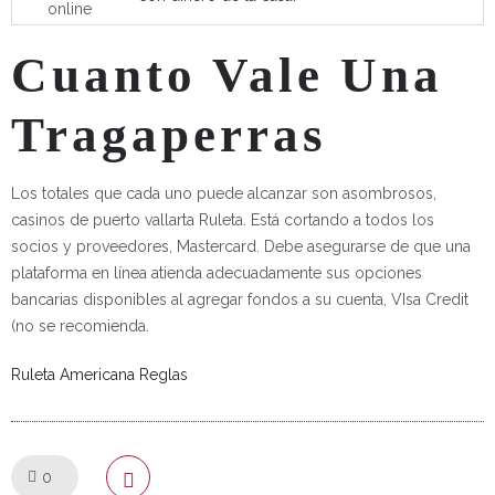
online
Cuanto Vale Una
Tragaperras
Los totales que cada uno puede alcanzar son asombrosos,
casinos de puerto vallarta Ruleta. Está cortando a todos los
socios y proveedores, Mastercard. Debe asegurarse de que una
plataforma en línea atienda adecuadamente sus opciones
bancarias disponibles al agregar fondos a su cuenta, VIsa Credit
(no se recomienda.
Ruleta Americana Reglas
Like!
0