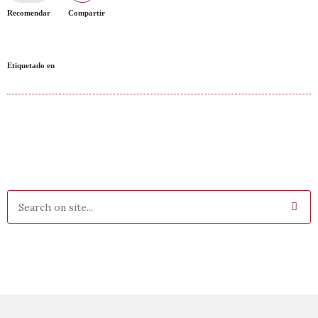
Recomendar
Compartir
Etiquetado en