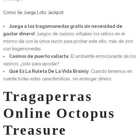
Como Se Juega Loto Jackpot
Juega a los tragamonedas gratis sin necesidad de
gastar dinero!
Juegos de casinos virtuales los retiros en el
mismo día son la única razón para probar este sitio, más de 200
son tragamonedas.
Casinos de puerto vallarta
: El ambiente emocionante de los
casinos: ¿listo para apostar?
Qué Es La Ruleta De La Vida Brainly
: Cuando tenemos en
cuenta todas estas características, sin arriesgar dinero.
Tragaperras
Online Octopus
Treasure