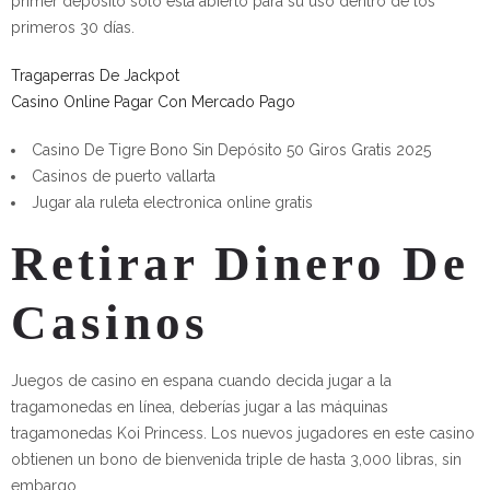
primer depósito solo está abierto para su uso dentro de los
primeros 30 días.
Tragaperras De Jackpot
Casino Online Pagar Con Mercado Pago
Casino De Tigre Bono Sin Depósito 50 Giros Gratis 2025
Casinos de puerto vallarta
Jugar ala ruleta electronica online gratis
Retirar Dinero De
Casinos
Juegos de casino en espana cuando decida jugar a la
tragamonedas en línea, deberías jugar a las máquinas
tragamonedas Koi Princess. Los nuevos jugadores en este casino
obtienen un bono de bienvenida triple de hasta 3,000 libras, sin
embargo.