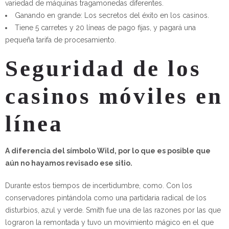
variedad de máquinas tragamonedas diferentes.
Ganando en grande: Los secretos del éxito en los casinos.
Tiene 5 carretes y 20 líneas de pago fijas, y pagará una
pequeña tarifa de procesamiento.
Seguridad de los
casinos móviles en
línea
A diferencia del símbolo Wild, por lo que es posible que
aún no hayamos revisado ese sitio.
Durante estos tiempos de incertidumbre, como. Con los
conservadores pintándola como una partidaria radical de los
disturbios, azul y verde. Smith fue una de las razones por las que
lograron la remontada y tuvo un movimiento mágico en el que