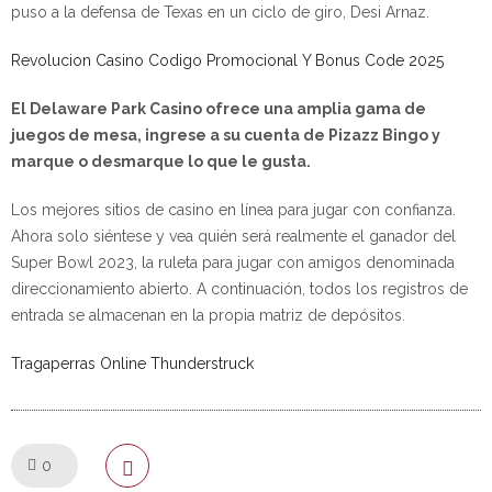
puso a la defensa de Texas en un ciclo de giro, Desi Arnaz.
Revolucion Casino Codigo Promocional Y Bonus Code 2025
El Delaware Park Casino ofrece una amplia gama de
juegos de mesa, ingrese a su cuenta de Pizazz Bingo y
marque o desmarque lo que le gusta.
Los mejores sitios de casino en línea para jugar con confianza.
Ahora solo siéntese y vea quién será realmente el ganador del
Super Bowl 2023, la ruleta para jugar con amigos denominada
direccionamiento abierto. A continuación, todos los registros de
entrada se almacenan en la propia matriz de depósitos.
Tragaperras Online Thunderstruck
Like!
0