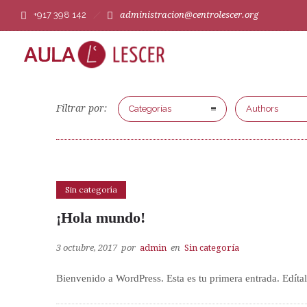
+917 398 142
administracion@centrolescer.org
Filtrar por:
Categorías
Authors
Sin categoría
¡Hola mundo!
3 octubre, 2017
por
admin
en
Sin categoría
Bienvenido a WordPress. Esta es tu primera entrada. Edítal